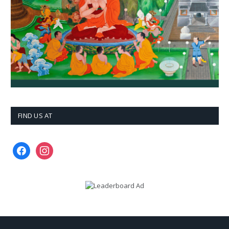
FIND US AT
facebook
instagram