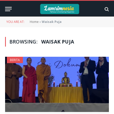
YOU ARE AT:
Home
»
Waisak Puja
BROWSING:
WAISAK PUJA
BERITA