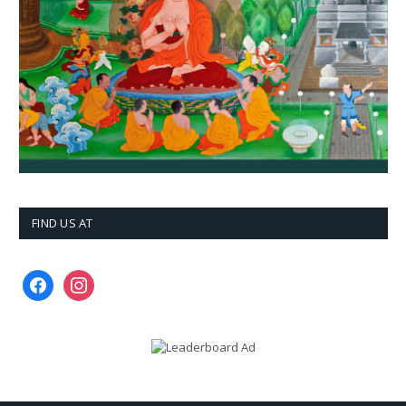
FIND US AT
facebook
instagram