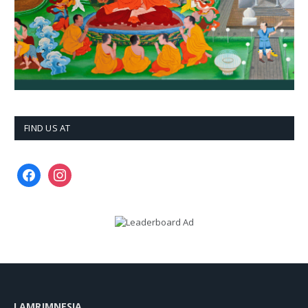
FIND US AT
facebook
instagram
LAMRIMNESIA