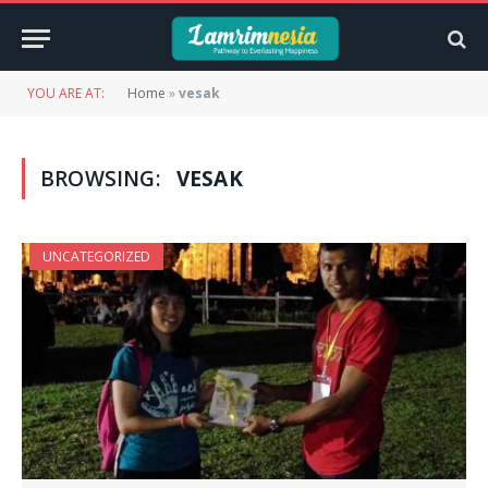
YOU ARE AT:
Home
»
vesak
BROWSING:
VESAK
UNCATEGORIZED