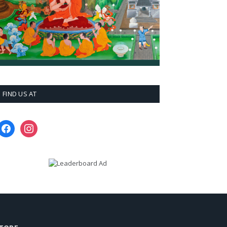
FIND US AT
facebook
instagram