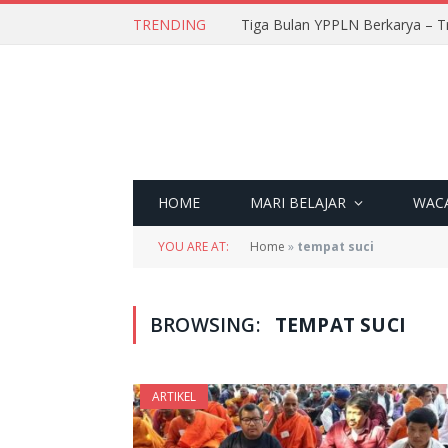
TRENDING
Tiga Bulan YPPLN Berkarya – T
HOME
MARI BELAJAR
WAC
YOU ARE AT:
Home
»
tempat suci
BROWSING:
TEMPAT SUCI
ARTIKEL