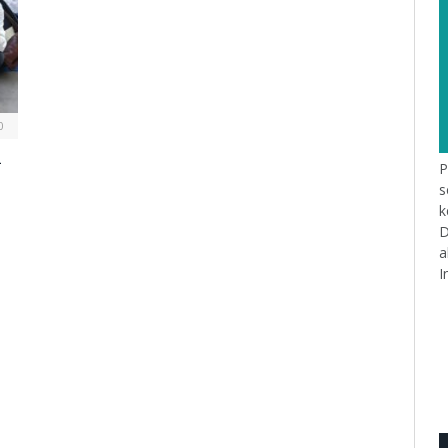
0
k
P
s
k
D
a
I