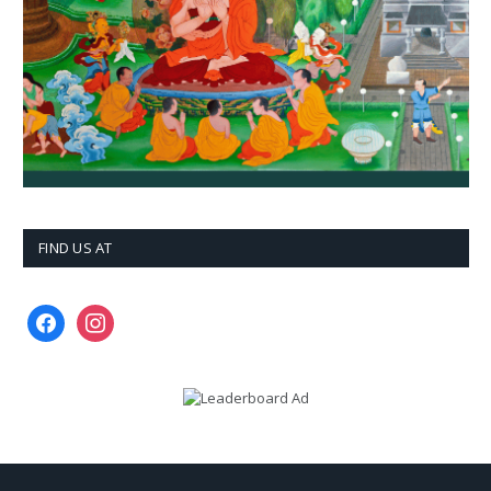
FIND US AT
facebook
instagram