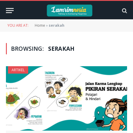
YOU ARE AT:
Home
»
serakah
BROWSING:
SERAKAH
ARTIKEL