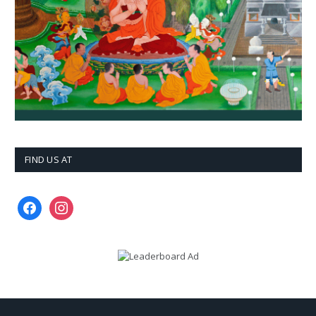
FIND US AT
facebook
instagram