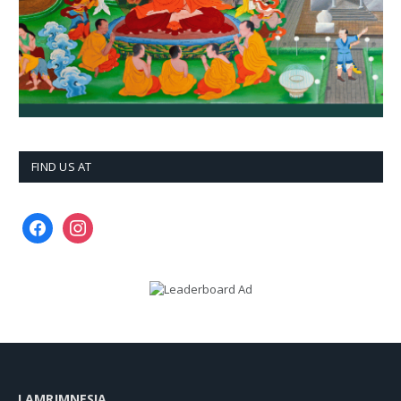
FIND US AT
facebook
instagram
LAMRIMNESIA