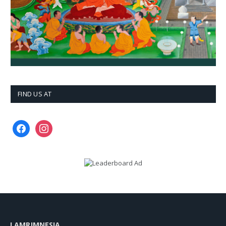
FIND US AT
facebook
instagram
LAMRIMNESIA