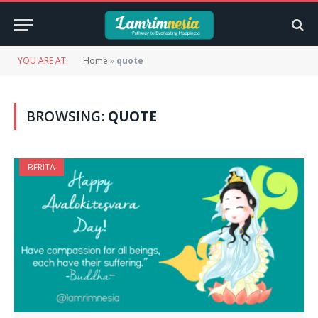
YOU ARE AT:
Home
»
quote
BROWSING:
QUOTE
BERITA