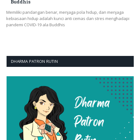
Buddhis
Memiliki pandangan benar, menjaga pola hidup, dan menjaga
kebiasaan hidup adalah kunci anti cemas dan stres menghadapi
pandemi COVID-19 ala Buddhis
DHARMA PATRON RUTIN