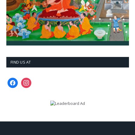
FIND US AT
facebook
instagram