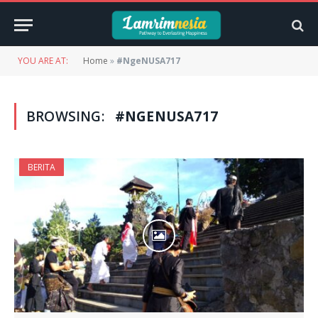
YOU ARE AT:
Home
»
#NgeNUSA717
BROWSING:
#NGENUSA717
BERITA