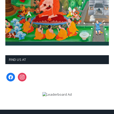
FIND US AT
facebook
instagram