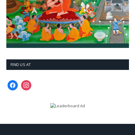
FIND US AT
facebook
instagram