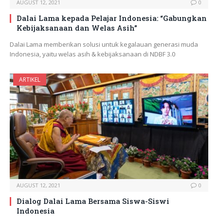
AUGUST 12, 2021
0
Dalai Lama kepada Pelajar Indonesia: “Gabungkan
Kebijaksanaan dan Welas Asih”
Dalai Lama memberikan solusi untuk kegalauan generasi muda
Indonesia, yaitu welas asih & kebijaksanaan di NDBF 3.0
ARTIKEL
AUGUST 12, 2021
0
Dialog Dalai Lama Bersama Siswa-Siswi
Indonesia