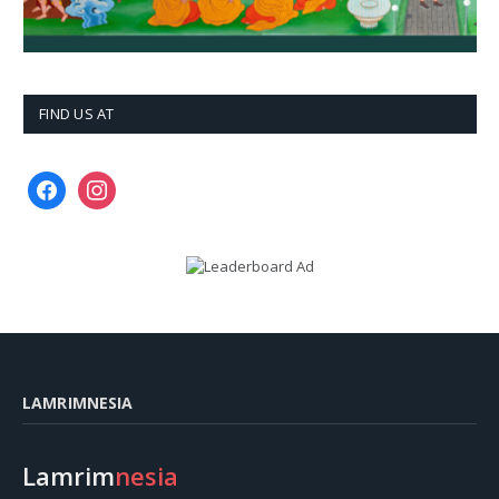
FIND US AT
facebook
instagram
LAMRIMNESIA
Lamrim
nesia