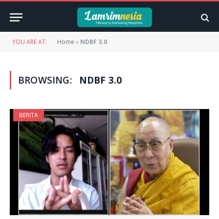
YOU ARE AT:
Home
»
NDBF 3.0
BROWSING:
NDBF 3.0
BERITA