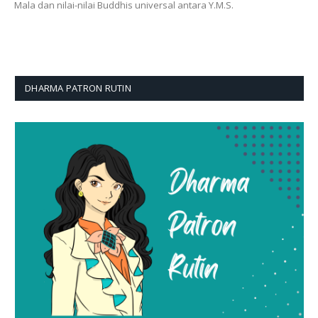
Mala dan nilai-nilai Buddhis universal antara Y.M.S.
DHARMA PATRON RUTIN