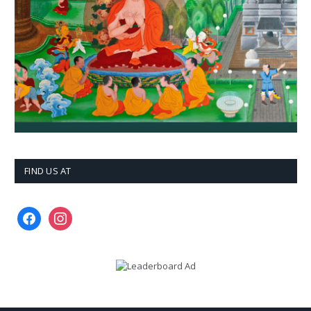
FIND US AT
facebook
instagram