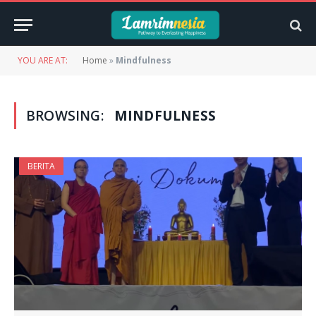
YOU ARE AT:
Home
»
Mindfulness
BROWSING:
MINDFULNESS
BERITA