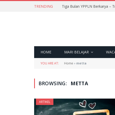
TRENDING
Tiga Bulan YPPLN Berkarya – T
HOME
MARI BELAJAR
WAC
YOU ARE AT:
Home
»
metta
BROWSING:
METTA
ARTIKEL