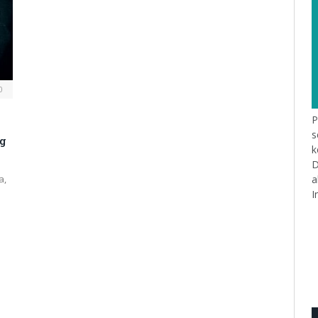
0
P
s
g
k
D
a
a,
I