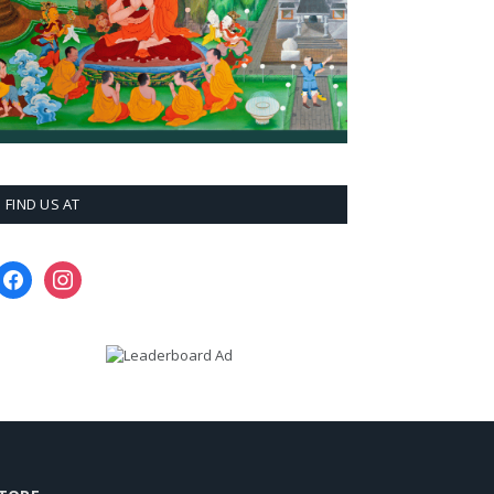
FIND US AT
facebook
instagram