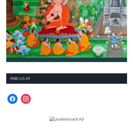
FIND US AT
facebook
instagram