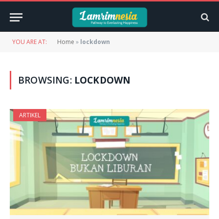
YOU ARE AT:
Home
»
lockdown
BROWSING:
LOCKDOWN
ARTIKEL