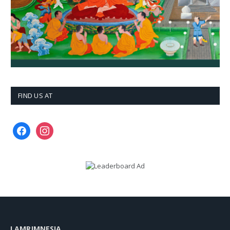
FIND US AT
facebook
instagram
LAMRIMNESIA