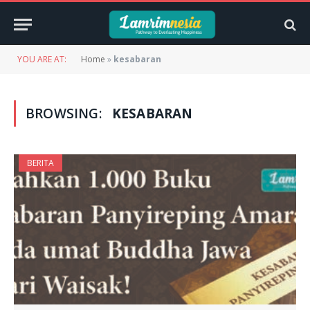
YOU ARE AT:
Home
»
kesabaran
BROWSING:
KESABARAN
BERITA