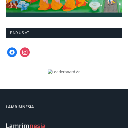
FIND US AT
facebook
instagram
LAMRIMNESIA
Lamrim
nesia