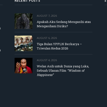
RECENT POSTS
S
AUGUST 7, 2026
Apakah Aku Sedang Mengasihi atau
Mengasihani Diriku?
m
AUGUST 6, 2026
Tiga Bulan YPPLN Berkarya –
Triwulan Kedua 2026
a
AUGUST 4, 2026
Welas Asih untuk Dunia yang Luka,
Sebuah Ulasan Film
“Wisdom of
Happiness”