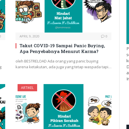
0
APRIL 9, 2020
0
Takut COVID-19 Sampai Panic Buying,
P
Apa Penyebabnya Menurut Karma?
s
k
oleh BESTRELOAD Ada orang yang panic buying
D
g
karena ketakutan, ada juga yang tetap waspada tapi…
a
I
ARTIKEL