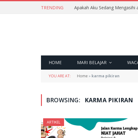
TRENDING
Apakah Aku Sedang Mengasihi a
HOME
MARI BELAJAR
WAC
YOU ARE AT:
Home
»
karma pikiran
BROWSING:
KARMA PIKIRAN
ARTIKEL