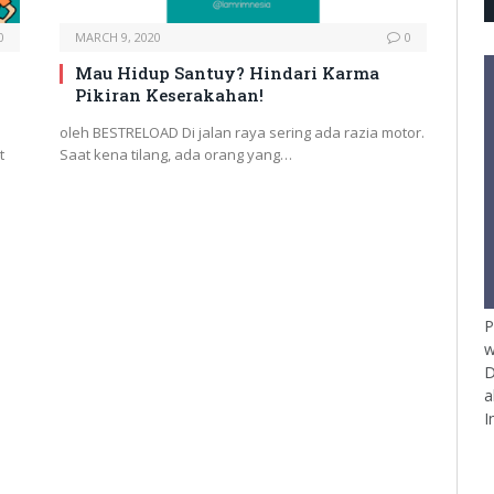
0
MARCH 9, 2020
0
Mau Hidup Santuy? Hindari Karma
Pikiran Keserakahan!
oleh BESTRELOAD Di jalan raya sering ada razia motor.
t
Saat kena tilang, ada orang yang…
P
w
D
a
I