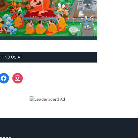
FIND US AT
facebook
instagram