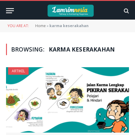
YOU ARE AT:
Home
»
karma keserakahan
BROWSING:
KARMA KESERAKAHAN
ARTIKEL