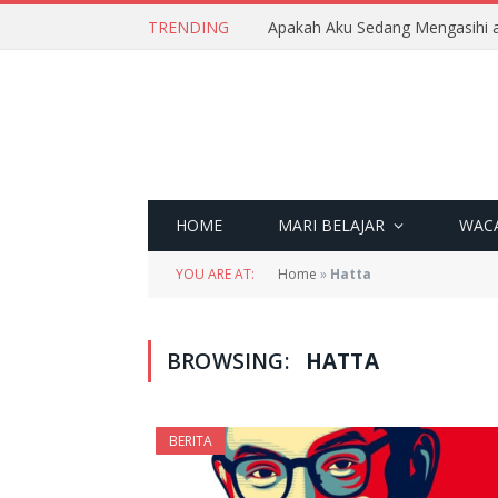
TRENDING
Apakah Aku Sedang Mengasihi a
HOME
MARI BELAJAR
WAC
YOU ARE AT:
Home
»
Hatta
BROWSING:
HATTA
BERITA