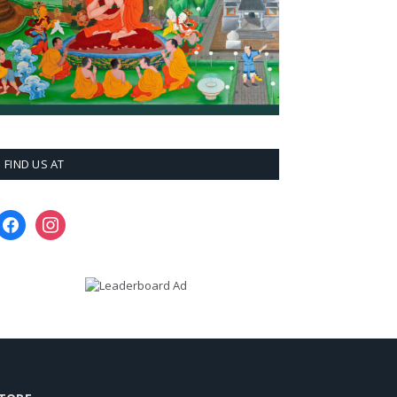
FIND US AT
facebook
instagram