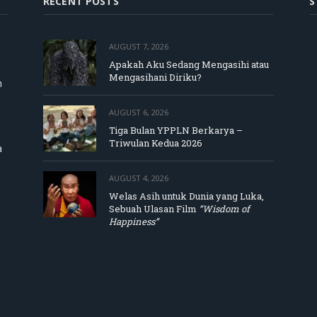
RECENT POSTS
S
AUGUST 7, 2026
Apakah Aku Sedang Mengasihi atau
Mengasihani Diriku?
m
AUGUST 6, 2026
Tiga Bulan YPPLN Berkarya –
Triwulan Kedua 2026
a
AUGUST 4, 2026
Welas Asih untuk Dunia yang Luka,
Sebuah Ulasan Film
“Wisdom of
Happiness”