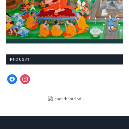
FIND US AT
facebook
instagram