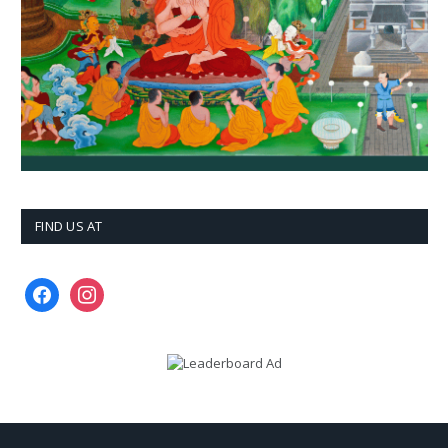
FIND US AT
facebook
instagram