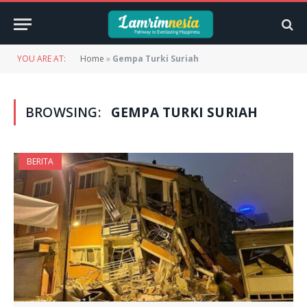
YOU ARE AT:
Home
»
Gempa Turki Suriah
BROWSING:
GEMPA TURKI SURIAH
BERITA