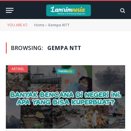
YOU ARE AT:
Home
»
Gempa NTT
BROWSING:
GEMPA NTT
ARTIKEL