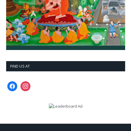
FIND US AT
facebook
instagram