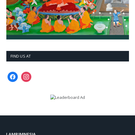
FIND US AT
facebook
instagram
LAMRIMNESIA