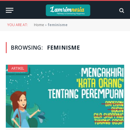
YOU ARE AT:
Home
»
feminisme
BROWSING:
FEMINISME
ARTIKEL