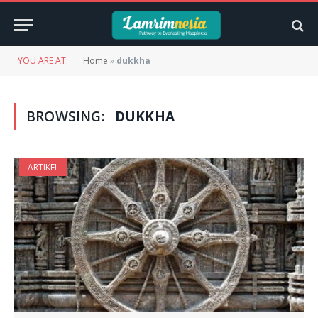
YOU ARE AT:
Home
»
dukkha
BROWSING:
DUKKHA
ARTIKEL