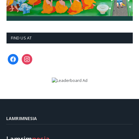
FIND US AT
facebook
instagram
LAMRIMNESIA
Lamrim
nesia