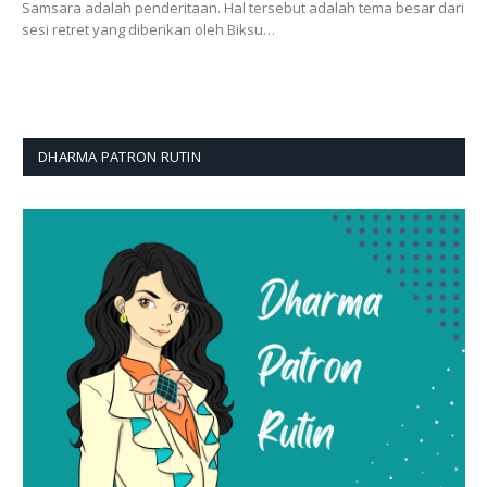
Samsara adalah penderitaan. Hal tersebut adalah tema besar dari
sesi retret yang diberikan oleh Biksu…
DHARMA PATRON RUTIN