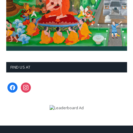
FIND US AT
facebook
instagram