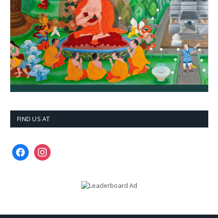
FIND US AT
facebook
instagram