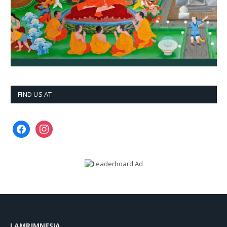
FIND US AT
facebook
instagram
LAMRIMNESIA