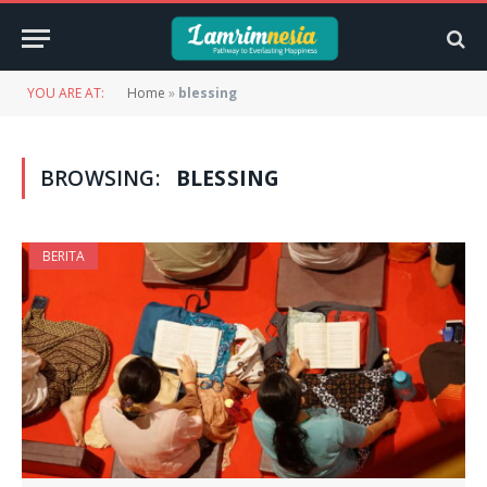
YOU ARE AT:
Home
»
blessing
BROWSING:
BLESSING
BERITA