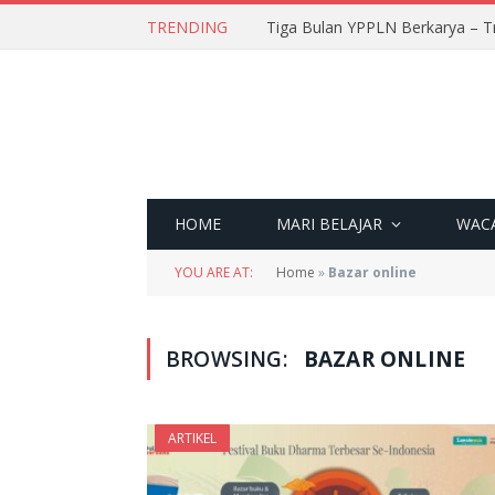
TRENDING
Tiga Bulan YPPLN Berkarya – T
HOME
MARI BELAJAR
WAC
YOU ARE AT:
Home
»
Bazar online
BROWSING:
BAZAR ONLINE
ARTIKEL