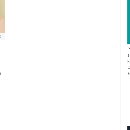
0
P
s
k
D
a
s
I