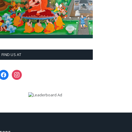
FIND US AT
facebook
instagram