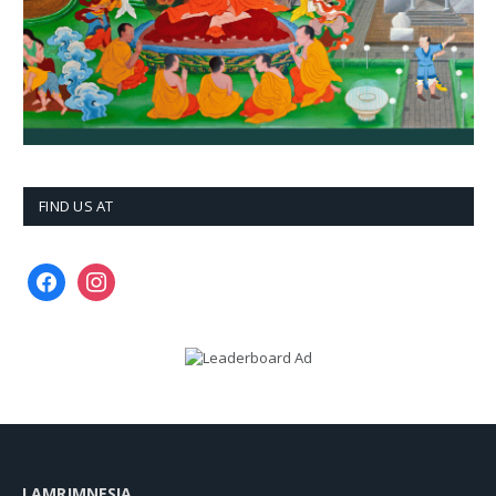
FIND US AT
facebook
instagram
LAMRIMNESIA