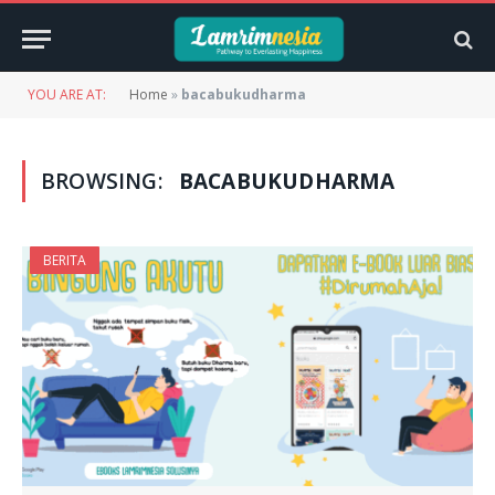
YOU ARE AT:
Home
»
bacabukudharma
BROWSING:
BACABUKUDHARMA
BERITA