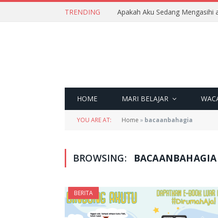
TRENDING
Apakah Aku Sedang Mengasihi a
HOME
MARI BELAJAR
WAC
YOU ARE AT:
Home
»
bacaanbahagia
BROWSING:
BACAANBAHAGIA
BERITA