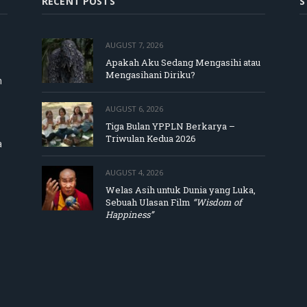
RECENT POSTS
S
AUGUST 7, 2026
Apakah Aku Sedang Mengasihi atau
Mengasihani Diriku?
m
AUGUST 6, 2026
Tiga Bulan YPPLN Berkarya –
Triwulan Kedua 2026
a
AUGUST 4, 2026
Welas Asih untuk Dunia yang Luka,
Sebuah Ulasan Film
“Wisdom of
Happiness”