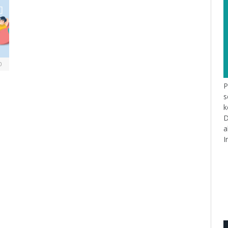
0
P
s
k
D
a
I