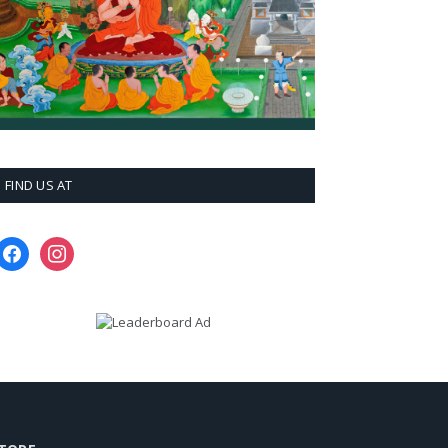
FIND US AT
facebook
instagram