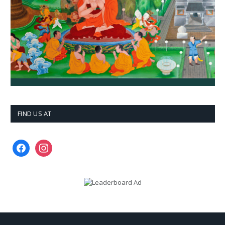
FIND US AT
facebook
instagram