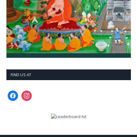
FIND US AT
facebook
instagram