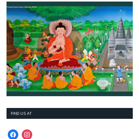
FIND US AT
facebook
instagram