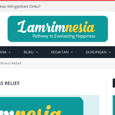
tau Mengasihani Diriku?
ANA
BUKU
KEGIATAN
DUKUNGAN
Stress Relief
S RELIEF