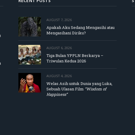
RECENT POSTS
S
AUGUST 7, 2026
Apakah Aku Sedang Mengasihi atau
Mengasihani Diriku?
m
AUGUST 6, 2026
Tiga Bulan YPPLN Berkarya –
Triwulan Kedua 2026
a
AUGUST 4, 2026
Welas Asih untuk Dunia yang Luka,
Sebuah Ulasan Film
“Wisdom of
Happiness”