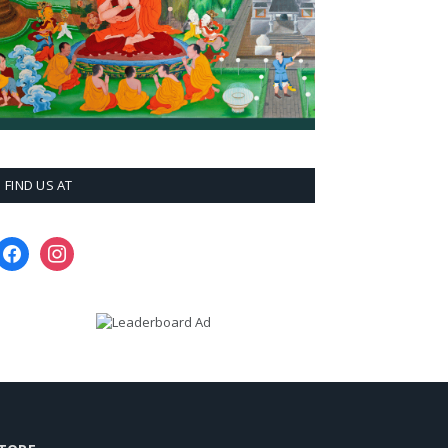
FIND US AT
facebook
instagram