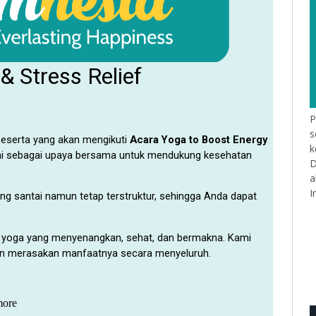
P
s
k
D
a
I