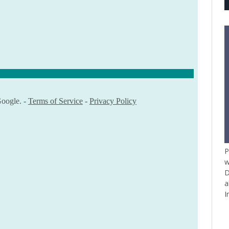
P
w
D
a
I