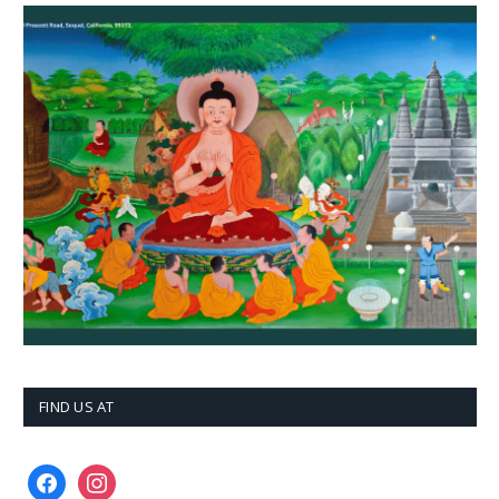
FIND US AT
facebook
instagram