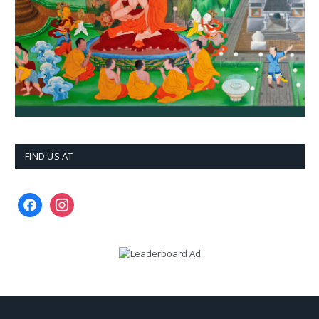
FIND US AT
facebook
instagram