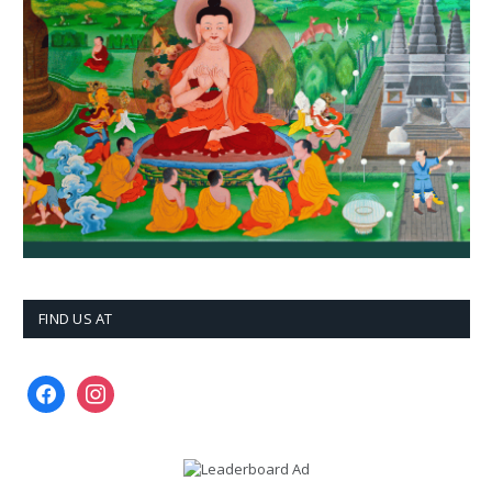
FIND US AT
facebook
instagram