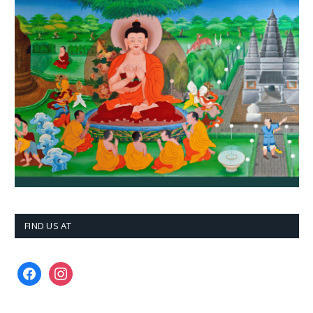
FIND US AT
facebook
instagram