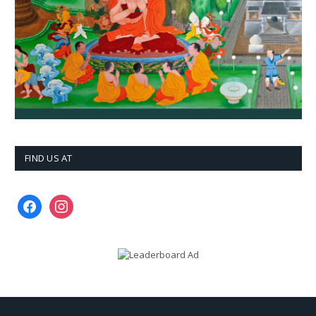
FIND US AT
facebook
instagram