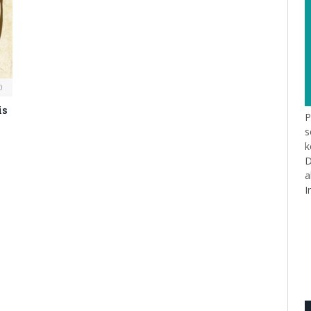
0
is
P
s
k
D
a
I