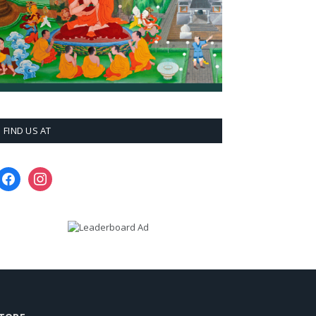
FIND US AT
facebook
instagram