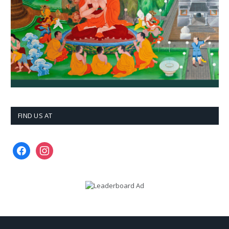
FIND US AT
facebook
instagram