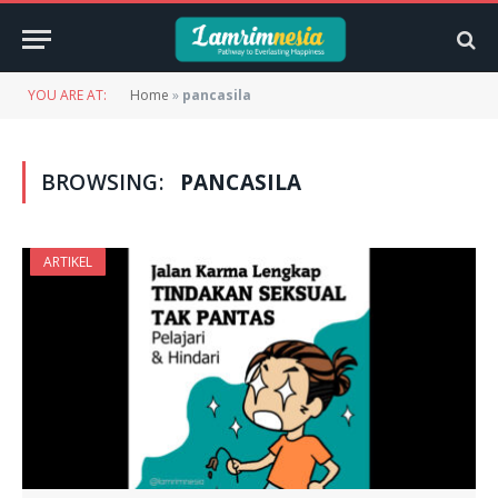
YOU ARE AT:
Home
»
pancasila
BROWSING:
PANCASILA
ARTIKEL