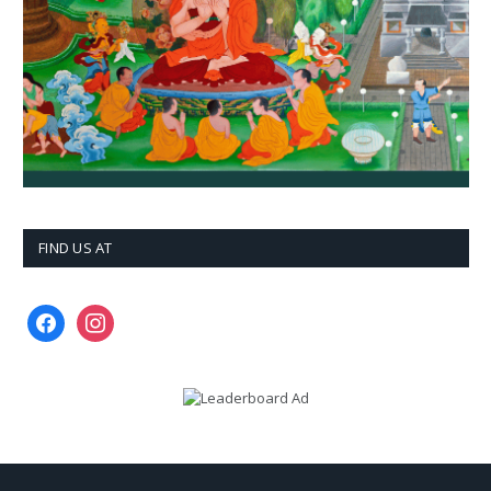
FIND US AT
facebook
instagram