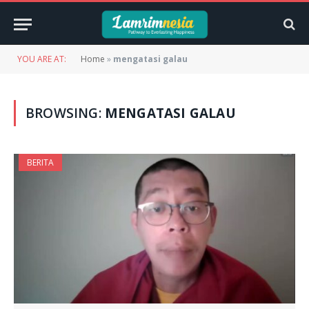
YOU ARE AT:
Home
»
mengatasi galau
BROWSING:
MENGATASI GALAU
BERITA