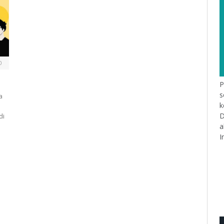
0
P
s
a
k
D
di
a
I