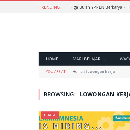
TRENDING
Tiga Bulan YPPLN Berkarya – T
HOME
MARI BELAJAR
WAC
YOU ARE AT:
Home
»
lowongan kerja
BROWSING:
LOWONGAN KERJ
BERITA