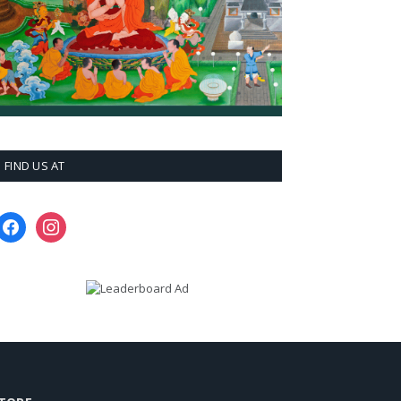
FIND US AT
facebook
instagram