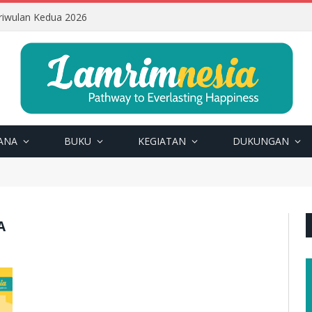
riwulan Kedua 2026
ANA
BUKU
KEGIATAN
DUKUNGAN
A