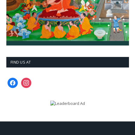
FIND US AT
facebook
instagram