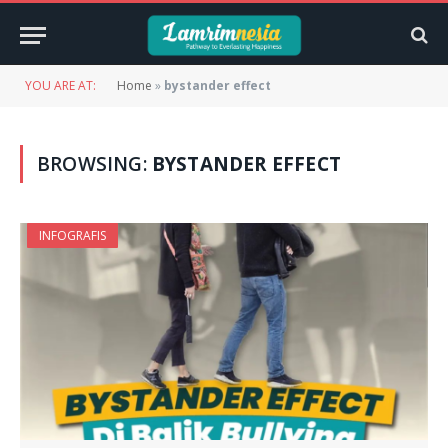
YOU ARE AT:
Home
»
bystander effect
BROWSING:
BYSTANDER EFFECT
INFOGRAFIS