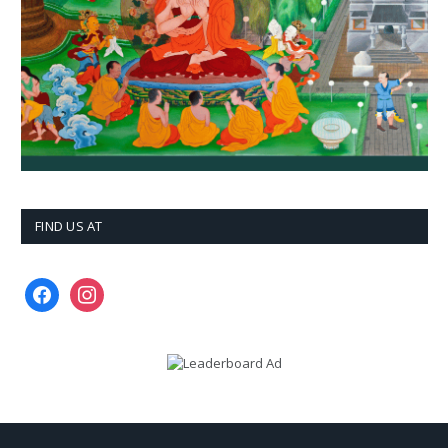
FIND US AT
facebook
instagram