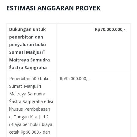
ESTIMASI ANGGARAN PROYEK
Dukungan untuk
Rp70.000.000,-
penerbitan dan
penyaluran buku
Sumati Mañjuśrī
Maitreya Samudra
Śāstra Saṃgraha
Penerbitan 500 buku
Rp35.000.000,-
Sumati Mañjuśrī
Maitreya Samudra
Śāstra Saṃgraha edisi
khusus Pembebasan
di Tangan Kita Jilid 2
(Biaya per buku: biaya
cetak Rp60.000,- dan