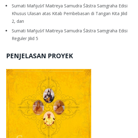
Sumati Mañjuśrī Maitreya Samudra Śāstra Saṃgraha Edisi
Khusus Ulasan atas Kitab Pembebasan di Tangan Kita Jilid
2, dan
Sumati Mañjuśrī Maitreya Samudra Śāstra Saṃgraha Edisi
Reguler Jilid 5
PENJELASAN PROYEK