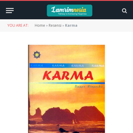
YOU ARE AT:
Home
»
Resensi
»
Karma