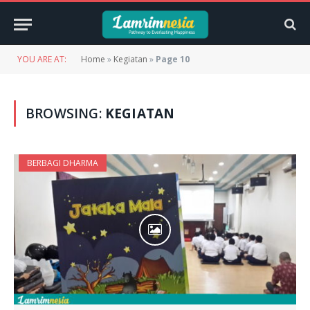
YOU ARE AT:
Home
»
Kegiatan
»
Page 10
BROWSING:
KEGIATAN
BERBAGI DHARMA