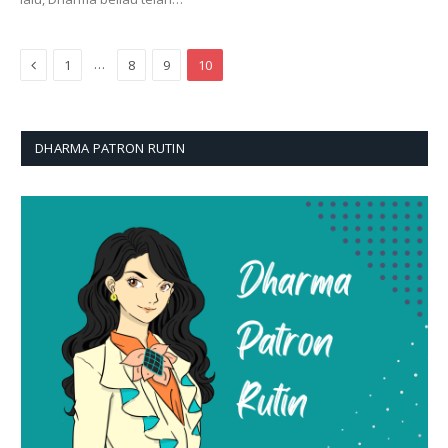
Previous
…
1
8
9
10
DHARMA PATRON RUTIN